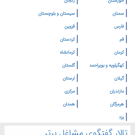
خوزستان
زنجان
سمنان
سیستان و بلوچستان
فارس
قزوین
قم
کردستان
کرمان
کرمانشاه
کهگیلویه و بویراحمد
گلستان
گیلان
لرستان
مازندران
مرکزی
هرمزگان
همدان
یزد
تالار گفتگوی مشاغل برتر