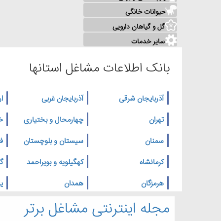
حیوانات خانگی
گل و گیاهان دارویی
سایر خدمات
بانک اطلاعات مشاغل استانها
آذربایجان شرقی
آذربایجان غربی
ار
تهران
چهارمحال و بختیاری
خ
سمنان
سیستان و بلوچستان
ف
کرمانشاه
کهگیلویه و بویراحمد
گ
هرمزگان
همدان
یز
مجله اینترنتی مشاغل برتر