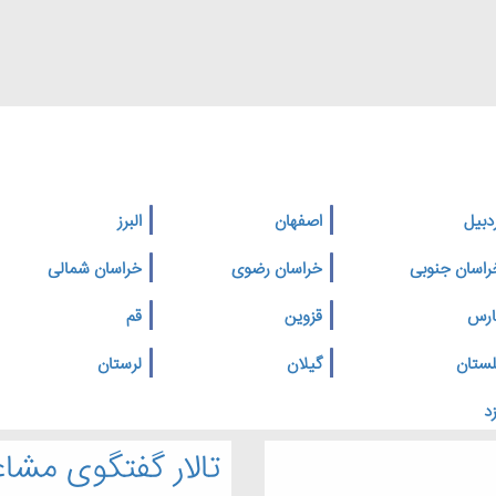
دبیل
اصفهان
البرز
راسان جنوبی
خراسان رضوی
خراسان شمالی
ارس
قزوین
قم
لستان
گیلان
لرستان
د
تالار گفتگوی مشاغ