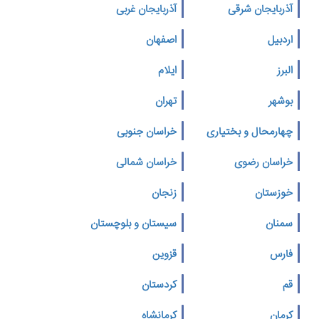
آذربایجان شرقی
آذربایجان غربی
اردبیل
اصفهان
البرز
ایلام
بوشهر
تهران
چهارمحال و بختیاری
خراسان جنوبی
خراسان رضوی
خراسان شمالی
خوزستان
زنجان
سمنان
سیستان و بلوچستان
فارس
قزوین
قم
کردستان
کرمان
کرمانشاه