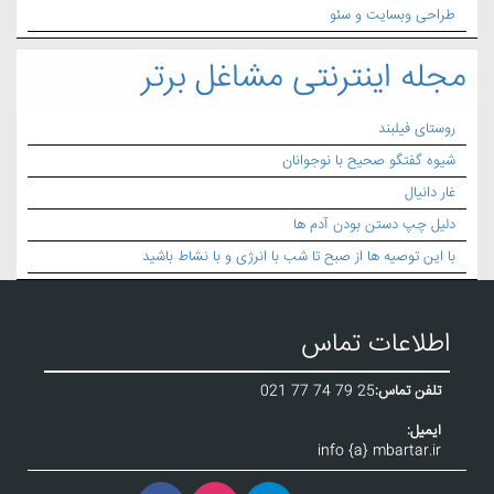
طراحی وبسایت و سئو
مجله اینترنتی مشاغل برتر
روستای فیلبند
شیوه گفتگو صحیح با نوجوانان
غار دانیال
دلیل چپ دستن بودن آدم ها
با این توصیه ها از صبح تا شب با انرژی و با نشاط باشید
اطلاعات تماس
تلفن تماس:
021 77 74 79 25
ایمیل:
info {a} mbartar.ir