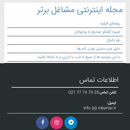
مجله اینترنتی مشاغل برتر
روستای فیلبند
شیوه گفتگو صحیح با نوجوانان
غار دانیال
دلیل چپ دستن بودن آدم ها
با این توصیه ها از صبح تا شب با انرژی و با نشاط باشید
اطلاعات تماس
تلفن تماس:
021 77 74 79 25
ایمیل:
info {a} mbartar.ir