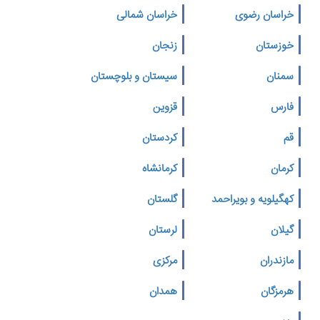
خراسان رضوی
خراسان شمالی
خوزستان
زنجان
سمنان
سیستان و بلوچستان
فارس
قزوین
قم
کردستان
کرمان
کرمانشاه
کهگیلویه و بویراحمد
گلستان
گیلان
لرستان
مازندران
مرکزی
هرمزگان
همدان