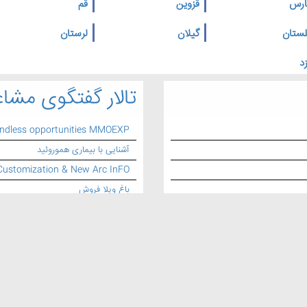
ارس
قزوین
قم
لستان
گیلان
لرستان
د
تالار گفتگوی مشاغ
endless opportunities MMOEXP
آشنایی با بیماری هموروئید
Customization & New Arc InFO
باغ ویلا فروش
طراحی وبسایت و سئو