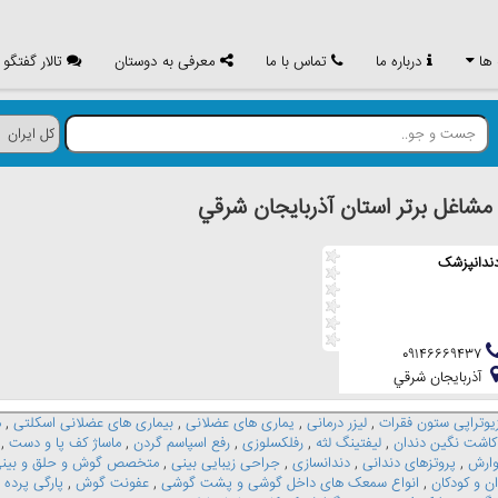
 ها
درباره ما
تماس با ما
معرفی به دوستان
تالار گفتگو
اغل برتر استان آذربايجان شرقي
ندانپزشک
۰۹۱۴۶۶۶۹۴۳۷
آذربايجان شرقي
یوتراپی ستون فقرات
,
لیزر درمانی
,
یماری های عضلانی
,
بیماری های عضلانی اسکلتی
,
م
کاشت نگین دندان
,
لیفتینگ لثه
,
رفلکسلوزی
,
رفع اسپاسم گردن
,
ماساژ کف پا و دست
,
وارش
,
پروتزهای دندانی
,
دندانسازی
,
جراحی زیبایی بینی
,
متخصص گوش و حلق و بین
ان و کودکان
,
انواع سمعک های داخل گوشی و پشت گوشی
,
عفونت گوش
,
پارگی پرده