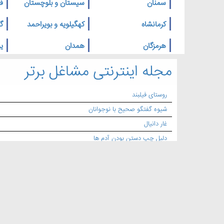
سمنان
سیستان و بلوچستان
ف
کرمانشاه
کهگیلویه و بویراحمد
گ
هرمزگان
همدان
یز
مجله اینترنتی مشاغل برتر
روستای فیلبند
شیوه گفتگو صحیح با نوجوانان
غار دانیال
دلیل چپ دستن بودن آدم ها
با این توصیه ها از صبح تا شب با انرژی و با نشاط باشید