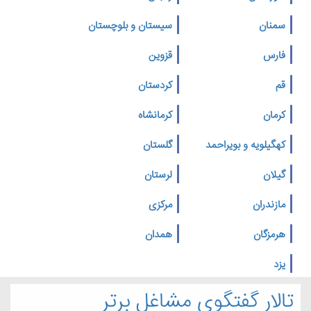
سمنان
سیستان و بلوچستان
فارس
قزوین
قم
کردستان
کرمان
کرمانشاه
کهگیلویه و بویراحمد
گلستان
گیلان
لرستان
مازندران
مرکزی
هرمزگان
همدان
یزد
تالار گفتگوی مشاغل برتر