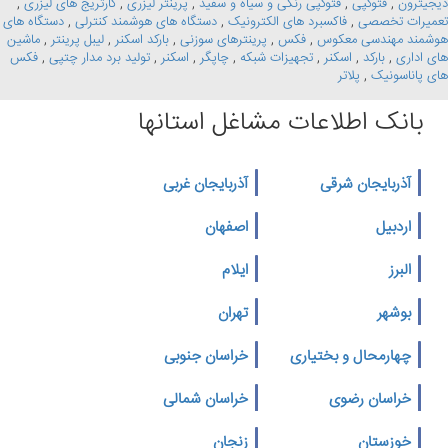
دیجیترون
,
فتوکپی
,
فتوکپی رنگی و سیاه و سفید
,
پرینتر لیزری
,
کارتریج های لیزری
,
تعمیرات تخصصی
,
فاکسبرد های الکترونیک
,
دستگاه های هوشمند کنترلی
,
دستگاه های
هوشمند مهندسی معکوس
,
فکس
,
پرینترهای سوزنی
,
بارکد اسکنر
,
لیبل پرینتر
,
ماشین
های اداری
,
بارکد
,
اسکنر
,
تجهیزات شبکه
,
چاپگر
,
اسکنر
,
تولید برد مدار چتپی
,
فکس
های پاناسونیک
,
پلاتر
بانک اطلاعات مشاغل استانها
آذربایجان شرقی
آذربایجان غربی
اردبیل
اصفهان
البرز
ایلام
بوشهر
تهران
چهارمحال و بختیاری
خراسان جنوبی
خراسان رضوی
خراسان شمالی
خوزستان
زنجان