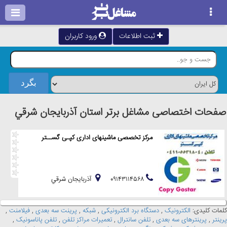
ثبت اطلاعات
ورود کاربران
صفحات اختصاصی مشاغل برتر استان آذربايجان شرقي
مرکز تخصصی ماشینهای اداری کپـی گســتر
۰۹۱۴۳۱۱۴۵۶۸
آذربايجان شرقي
کلمات کلیدی:
الکترونیک
,
دستگاه برد الکترونیکی
,
شبکه
,
پرینت سه بعدی
,
فیلامنت
,
پرینتر
,
پرینترهای سه بعدی
,
تلفن سانترال
,
تعمیرات مراکز تلفن
,
تلفن پاناسونیک
,