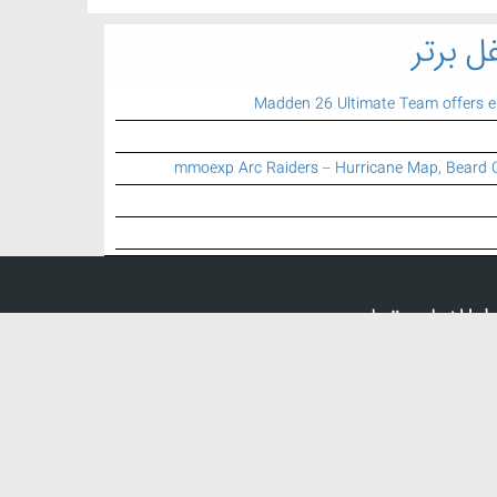
ل برتر
Madden 26 Ultimate Team offers 
mmoexp Arc Raiders – Hurricane Map, Beard 
اطلاعات تماس
تلفن تماس:
021 77 74 79 25
ایمیل:
info {a} mbartar.ir