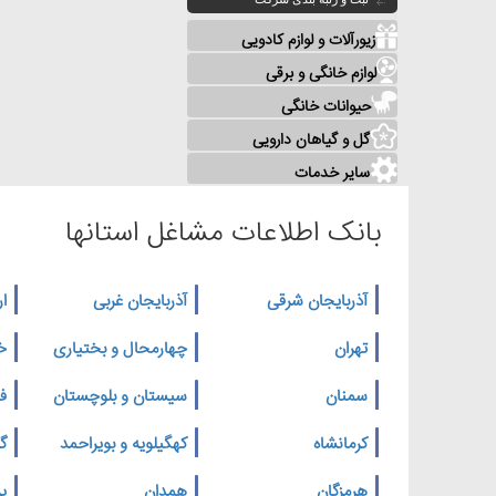
زیورآلات و لوازم کادویی
لوازم خانگی و برقی
حیوانات خانگی
گل و گیاهان دارویی
سایر خدمات
بانک اطلاعات مشاغل استانها
آذربایجان شرقی
آذربایجان غربی
ار
تهران
چهارمحال و بختیاری
خ
سمنان
سیستان و بلوچستان
ف
کرمانشاه
کهگیلویه و بویراحمد
گ
هرمزگان
همدان
یز