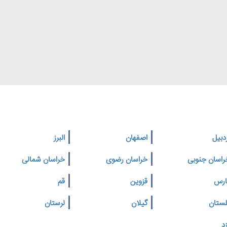
دبیل
اصفهان
البرز
راسان جنوبی
خراسان رضوی
خراسان شمالی
ارس
قزوین
قم
لستان
گیلان
لرستان
د