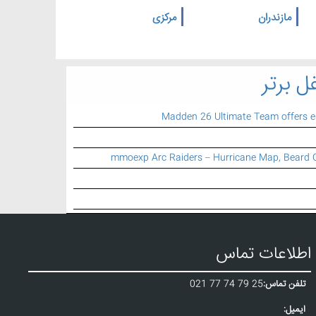
مازندران
مرکزی
ل برتر
Madden 26 Ultimate Team offers 
mmoexp Arc Raiders – Hurricane Map, Beard 
اطلاعات تماس
تلفن تماس:
021 77 74 79 25
ایمیل: