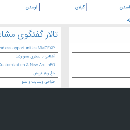
لستان
گیلان
لرستان
د
تالار گفتگوی مشاغ
endless opportunities MMOEXP
آشنایی با بیماری هموروئید
Customization & New Arc InFO
باغ ویلا فروش
طراحی وبسایت و سئو