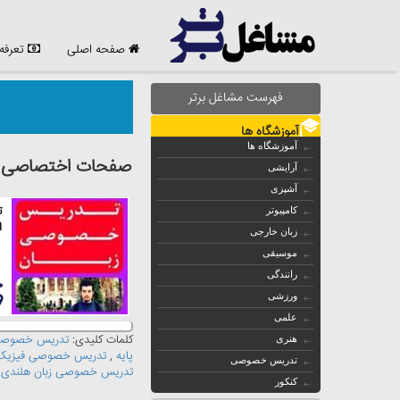
صفحه اصلی
تعرفه
فهرست مشاغل برتر
آموزشگاه ها
آموزشگاه ها
صفحات اختصاصی مش
آرایشی
آشپزی
ت
کامپیوتر
ا
زبان خارجی
موسیقی
رانندگی
ورزشی
علمی
کلمات کلیدی:
تدریس خصوصی 
هنری
پایه
,
تدریس خصوصی فیزیک
تدریس خصوصی
تدریس خصوصی زبان هلندی
,
کنکور