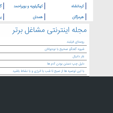
کرمانشاه
کهگیلویه و بویراحمد
گ
هرمزگان
همدان
یز
مجله اینترنتی مشاغل برتر
روستای فیلبند
شیوه گفتگو صحیح با نوجوانان
غار دانیال
دلیل چپ دستن بودن آدم ها
با این توصیه ها از صبح تا شب با انرژی و با نشاط باشید