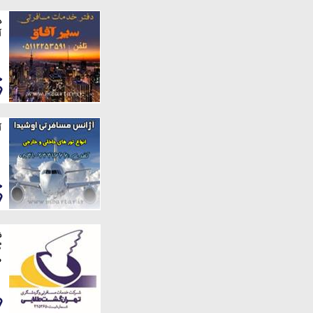
د
آ
آ
ش
گ
ط