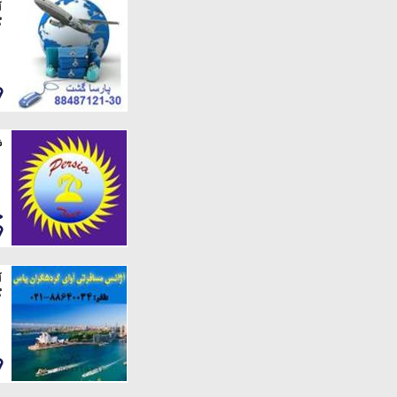
آ
گ
ش
آ
گ