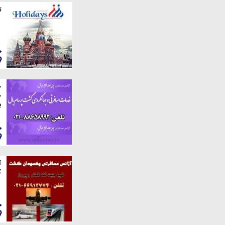
ت
خ
ج
ب
آ
گ