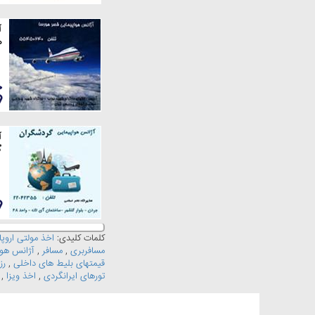
آ
ه
آ
گ
کلمات کلیدی:
اخذ مولتی اروپا
مسافربری
,
مسافر
,
آژانس هوا
قیمتهای بلیط های داخلی
,
رز
تورهای ایرانگردی
,
اخذ ویزا
,