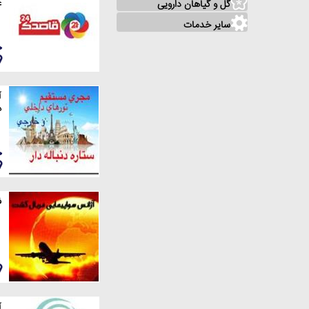
ع
گل و گیاهان دارویی
سایر خدمات
آ
د
ف
آ