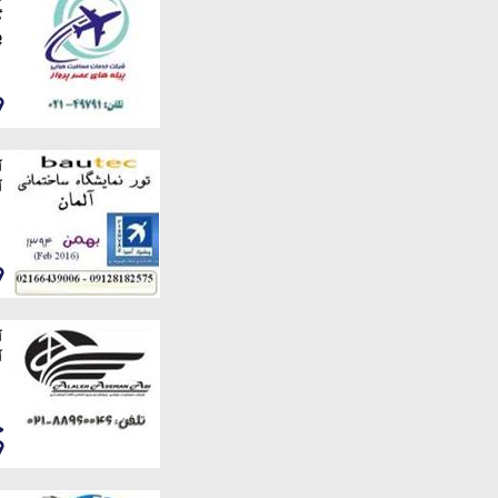
گ
پ
آ
آ
آ
آ