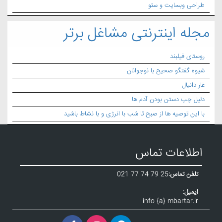
طراحی وبسایت و سئو
مجله اینترنتی مشاغل برتر
روستای فیلبند
شیوه گفتگو صحیح با نوجوانان
غار دانیال
دلیل چپ دستن بودن آدم ها
با این توصیه ها از صبح تا شب با انرژی و با نشاط باشید
اطلاعات تماس
تلفن تماس:
021 77 74 79 25
ایمیل:
info {a} mbartar.ir