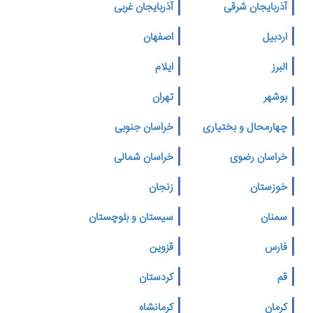
آذربایجان شرقی
آذربایجان غربی
اردبیل
اصفهان
البرز
ایلام
بوشهر
تهران
چهارمحال و بختیاری
خراسان جنوبی
خراسان رضوی
خراسان شمالی
خوزستان
زنجان
سمنان
سیستان و بلوچستان
فارس
قزوین
قم
کردستان
کرمان
کرمانشاه