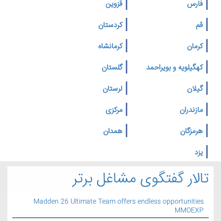
فارس
قزوین
قم
کردستان
کرمان
کرمانشاه
کهگیلویه و بویراحمد
گلستان
گیلان
لرستان
مازندران
مرکزی
هرمزگان
همدان
یزد
تالار گفتگوی مشاغل برتر
Madden 26 Ultimate Team offers endless opportunities
MMOEXP