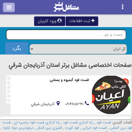
ثبت اطلاعات
ورود کاربران
صفحات اختصاصی مشاغل برتر استان آذربايجان شرقي
فست فود آبمیوه و بستنی
۰۹۱۴۸۱۵۶۹۹۱
آذربايجان شرقي
کلمات کلیدی:
فست فود
,
راه اندازی فست فود
,
راه اندازی فست فود زنجیره ای
,
فست
فود بین المللی
,
فست فود ایرانی
,
فود کورت
,
اشپزی بین الملل
,
مرغوبترین مواد اولیه
,