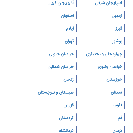
آذربایجان شرقی
آذربایجان غربی
اردبیل
اصفهان
البرز
ایلام
بوشهر
تهران
چهارمحال و بختیاری
خراسان جنوبی
خراسان رضوی
خراسان شمالی
خوزستان
زنجان
سمنان
سیستان و بلوچستان
فارس
قزوین
قم
کردستان
کرمان
کرمانشاه