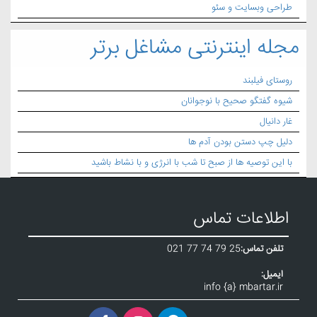
طراحی وبسایت و سئو
مجله اینترنتی مشاغل برتر
روستای فیلبند
شیوه گفتگو صحیح با نوجوانان
غار دانیال
دلیل چپ دستن بودن آدم ها
با این توصیه ها از صبح تا شب با انرژی و با نشاط باشید
اطلاعات تماس
تلفن تماس:
021 77 74 79 25
ایمیل:
info {a} mbartar.ir