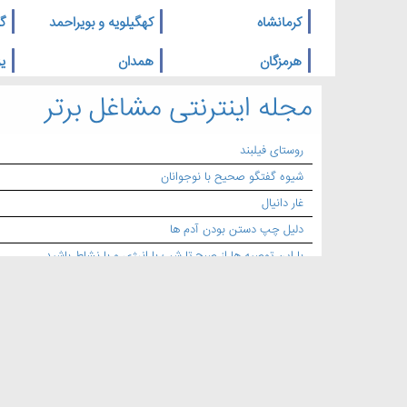
کرمانشاه
کهگیلویه و بویراحمد
گ
هرمزگان
همدان
یز
مجله اینترنتی مشاغل برتر
روستای فیلبند
شیوه گفتگو صحیح با نوجوانان
غار دانیال
دلیل چپ دستن بودن آدم ها
با این توصیه ها از صبح تا شب با انرژی و با نشاط باشید