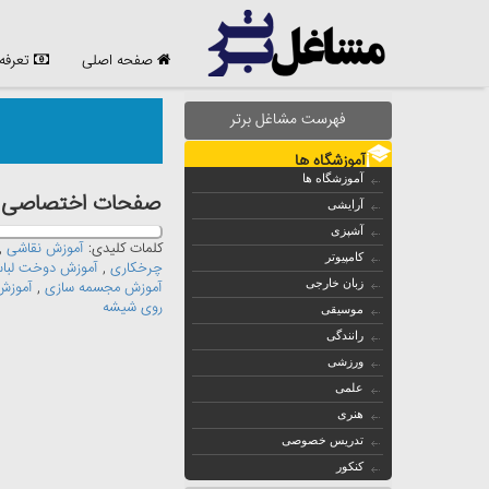
صفحه اصلی
تعرفه
فهرست مشاغل برتر
آموزشگاه ها
آموزشگاه ها
صفحات اختصاصی مش
آرایشی
آشپزی
کلمات کلیدی:
آموزش نقاشی
,
کامپیوتر
چرخکاری
,
آموزش دوخت لبا
زبان خارجی
آموزش مجسمه سازی
,
آموزش
روی شیشه
موسیقی
رانندگی
ورزشی
علمی
هنری
تدریس خصوصی
کنکور