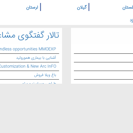
لستان
گیلان
لرستان
د
تالار گفتگوی مشاغ
endless opportunities MMOEXP
آشنایی با بیماری هموروئید
Customization & New Arc InFO
باغ ویلا فروش
طراحی وبسایت و سئو