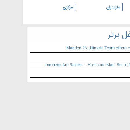
مازندران
مرکزی
ل برتر
Madden 26 Ultimate Team offers 
mmoexp Arc Raiders – Hurricane Map, Beard 
اطلاعات تماس
تلفن تماس:
021 77 74 79 25
ایمیل: