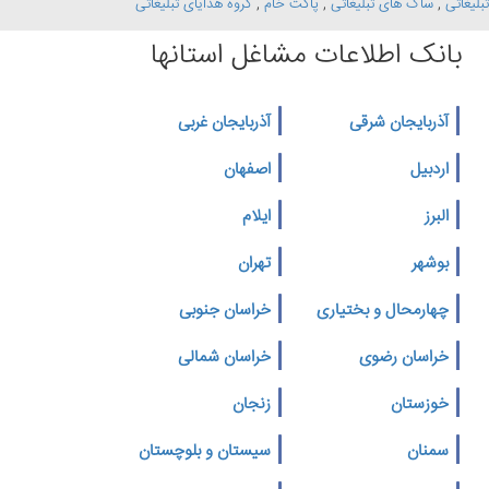
تبلیغاتی
,
ساک های تبلیغاتی
,
پاکت خام
,
گروه هدایای تبلیغاتی
بانک اطلاعات مشاغل استانها
آذربایجان شرقی
آذربایجان غربی
اردبیل
اصفهان
البرز
ایلام
بوشهر
تهران
چهارمحال و بختیاری
خراسان جنوبی
خراسان رضوی
خراسان شمالی
خوزستان
زنجان
سمنان
سیستان و بلوچستان