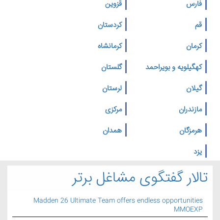
فارس
قزوین
قم
کردستان
کرمان
کرمانشاه
کهگیلویه و بویراحمد
گلستان
گیلان
لرستان
مازندران
مرکزی
هرمزگان
همدان
یزد
تالار گفتگوی مشاغل برتر
Madden 26 Ultimate Team offers endless opportunities
MMOEXP