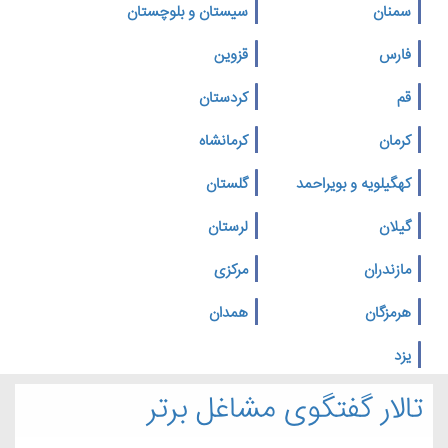
سمنان
سیستان و بلوچستان
فارس
قزوین
قم
کردستان
کرمان
کرمانشاه
کهگیلویه و بویراحمد
گلستان
گیلان
لرستان
مازندران
مرکزی
هرمزگان
همدان
یزد
تالار گفتگوی مشاغل برتر