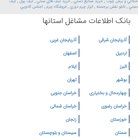
حکاکي و برش چوب
,
خريد صنايع دستي
,
خريد کيف هاي سنتي
,
کيف پول
,
کيف
دستي
,
تابلو نقش برجسته
,
ابزار چرم دوزي
,
فروشگاه چرم
,
اجناس کادويي
بانک اطلاعات مشاغل استانها
آذربایجان شرقی
آذربایجان غربی
اردبیل
اصفهان
البرز
ایلام
بوشهر
تهران
چهارمحال و بختیاری
خراسان جنوبی
خراسان رضوی
خراسان شمالی
خوزستان
زنجان
سمنان
سیستان و بلوچستان