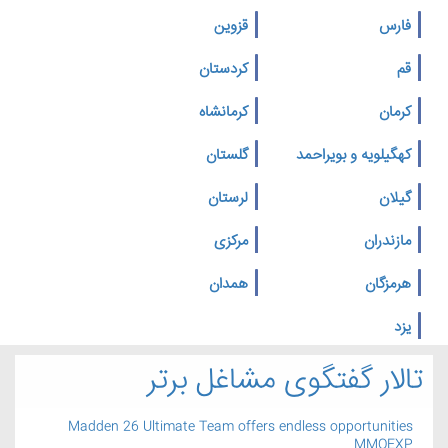
فارس
قزوین
قم
کردستان
کرمان
کرمانشاه
کهگیلویه و بویراحمد
گلستان
گیلان
لرستان
مازندران
مرکزی
هرمزگان
همدان
یزد
تالار گفتگوی مشاغل برتر
Madden 26 Ultimate Team offers endless opportunities
MMOEXP