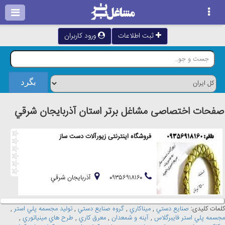
ثبت اطلاعات
ورود کاربران
صفحات اختصاصی مشاغل برتر استان آذربايجان شرقي
فروشگاه اینترنتی زیورآلات دست ساز
۰۹۳۵۶۹۱۸۱۶۰
آذربايجان شرقي
کلمات کلیدی:
صنايع دستي
,
ميناکاري
,
گروه صنايع دستي
,
توليد مجسمه پلي استر
,
مجسمه پلي استر فايبرگلاس
,
آينه و شمعدان
,
معرق کاري
,
طرح هاي مينياتوري
,