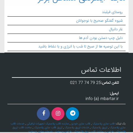
روستای فیلبند
شیوه گفتگو صحیح با نوجوانان
غار دانیال
دلیل چپ دستن بودن آدم ها
با این توصیه ها از صبح تا شب با انرژی و با نشاط باشید
اطلاعات تماس
تلفن تماس:
021 77 74 79 25
ایمیل:
info {a} mbartar.ir
بک لینک:
قالب سازی پلاستیک
,
قالب سازی خودرو
,
سازنده قالب پلاستیک تجهیزات ترافیکی
,
خدمات قالب
سازی پلاستیک
,
تزریق پلاستیک
,
خدمات تزریق پلاستیک
,
تزریق قالب سازی پلاستیک
,
ساخت قالب تزریق
پلاستیک
,
طراحی و ساخت قالب تزریق پلاستیک
,
طراحی وبسایت
,
خدمات سئوی وبسایت