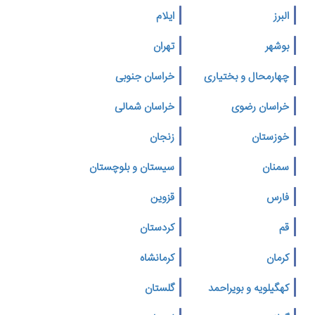
البرز
ایلام
بوشهر
تهران
چهارمحال و بختیاری
خراسان جنوبی
خراسان رضوی
خراسان شمالی
خوزستان
زنجان
سمنان
سیستان و بلوچستان
فارس
قزوین
قم
کردستان
کرمان
کرمانشاه
کهگیلویه و بویراحمد
گلستان