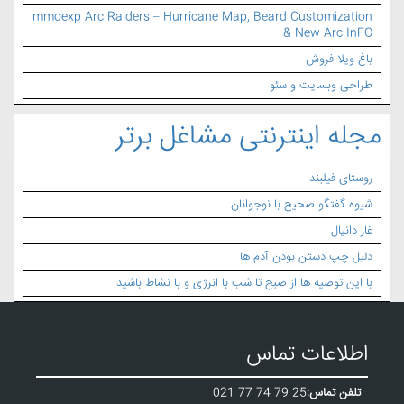
mmoexp Arc Raiders – Hurricane Map, Beard Customization
& New Arc InFO
باغ ویلا فروش
طراحی وبسایت و سئو
مجله اینترنتی مشاغل برتر
روستای فیلبند
شیوه گفتگو صحیح با نوجوانان
غار دانیال
دلیل چپ دستن بودن آدم ها
با این توصیه ها از صبح تا شب با انرژی و با نشاط باشید
اطلاعات تماس
تلفن تماس:
021 77 74 79 25