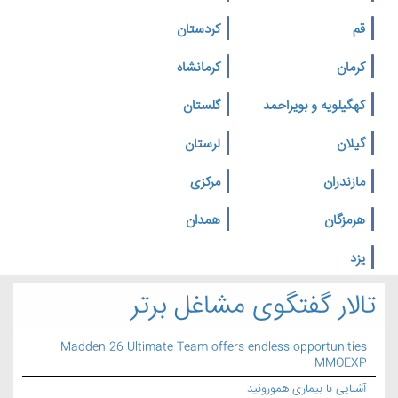
قم
کردستان
کرمان
کرمانشاه
کهگیلویه و بویراحمد
گلستان
گیلان
لرستان
مازندران
مرکزی
هرمزگان
همدان
یزد
تالار گفتگوی مشاغل برتر
Madden 26 Ultimate Team offers endless opportunities
MMOEXP
آشنایی با بیماری هموروئید