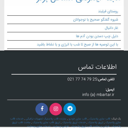
روستای فیلبند
شیوه گفتگو صحیح با نوجوانان
غار دانیال
دلیل چپ دستن بودن آدم ها
با این توصیه ها از صبح تا شب با انرژی و با نشاط باشید
اطلاعات تماس
تلفن تماس:
021 77 74 79 25
ایمیل:
info {a} mbartar.ir
بک لینک:
قالب سازی پلاستیک
,
قالب سازی خودرو
,
سازنده قالب پلاستیک تجهیزات ترافیکی
,
خدمات قالب
سازی پلاستیک
,
تزریق پلاستیک
,
خدمات تزریق پلاستیک
,
تزریق قالب سازی پلاستیک
,
ساخت قالب تزریق
پلاستیک
,
طراحی و ساخت قالب تزریق پلاستیک
,
طراحی وبسایت
,
خدمات سئوی وبسایت