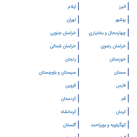
البرز
ایلام
بوشهر
تهران
چهارمحال و بختیاری
خراسان جنوبی
خراسان رضوی
خراسان شمالی
خوزستان
زنجان
سمنان
سیستان و بلوچستان
فارس
قزوین
قم
کردستان
کرمان
کرمانشاه
کهگیلویه و بویراحمد
گلستان